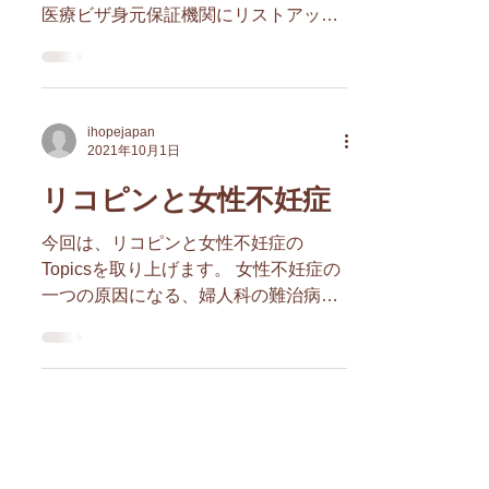
医療ビザ身元保証機関にリストアップ
されました（登録番号：B-175）。 審
査期間中にご協力をしていただいた
方々、重ねてお礼申し上げます。 【身
元保証機関（登録医療コーディネータ
ihopejapan
ー等）のリスト（英語リス...
2021年10月1日
リコピンと女性不妊症
今回は、リコピンと女性不妊症の
Topicsを取り上げます。 女性不妊症の
一つの原因になる、婦人科の難治病で
もある、子宮内膜症があります。不妊
と子宮内膜症の因果関係は明確にわか
っていませんが、子宮内膜症による炎
症や癒着によって、組織が変形してし
まい、物理的に妊娠が妨げられる場...